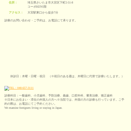
住所：
埼玉県さいたま市大宮区下町2-51-8
コーポKEN1階
アクセス：
大宮駅東口から徒歩7分
診療のお問い合わせ・ご予約は、お電話にて承ります。
休診日：木曜・日曜・祝日 （※祝日のある週は、木曜日に代替で診療いたします。）
診療科目：一般歯科、小児歯科、予防治療、義歯、口腔外科、審美治療、矯正歯科
※日本にお住まい・滞在の外国人の方へ※当院では、外国の方の診療も行っています。ご予
約の際は、お電話にてご予約ください。
We examine foreigners living or staying in Japan.