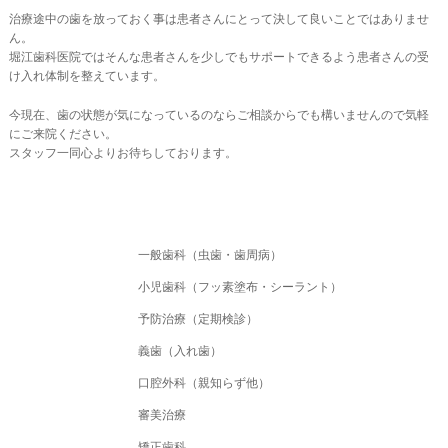
治療途中の歯を放っておく事は患者さんにとって決して良いことではありませ
ん。
堀江歯科医院ではそんな患者さんを少しでもサポートできるよう患者さんの受
け入れ体制を整えています。
今現在、歯の状態が気になっているのならご相談からでも構いませんので気軽
にご来院ください。
スタッフ一同心よりお待ちしております。
一般歯科（虫歯・歯周病）
小児歯科（フッ素塗布・シーラント）
予防治療（定期検診）
義歯（入れ歯）
口腔外科（親知らず他）
審美治療
矯正歯科